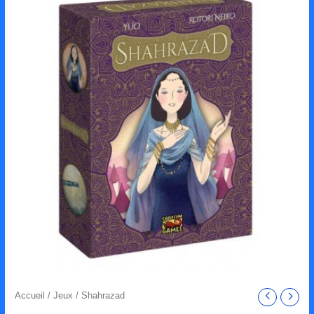
Accueil
/
Jeux
/ Shahrazad