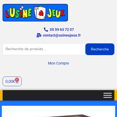
Aller
au
contenu
05 59 63 72 07
contact@usineajeux.fr
Recherche
Recherche
pour :
Mon Compte
0
Cart
0,00
€