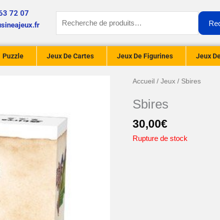
63 72 07
Recherche
Re
sineajeux.fr
pour :
Puzzle
Jeux De Cartes
Jeux De Figurines
Jeux De
Accueil
/
Jeux
/ Sbires
Sbires
30,00
€
Rupture de stock