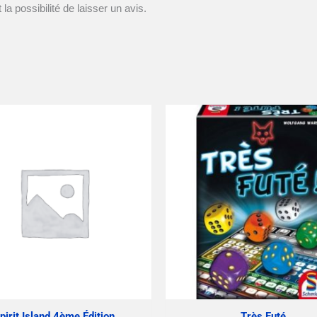
la possibilité de laisser un avis.
pirit Island 4ème Édition
Très Futé