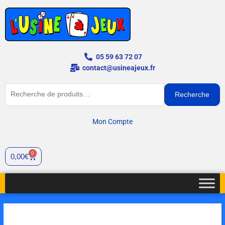
Aller
au
contenu
05 59 63 72 07
contact@usineajeux.fr
Recherche
Recherche
pour :
Mon Compte
0
Panier
0,00
€