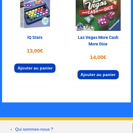
IQ Stars
Las Vegas More Cash
More Dice
13,00
€
14,00
€
Ajouter au panier
Ajouter au panier
Qui sommes-nous ?