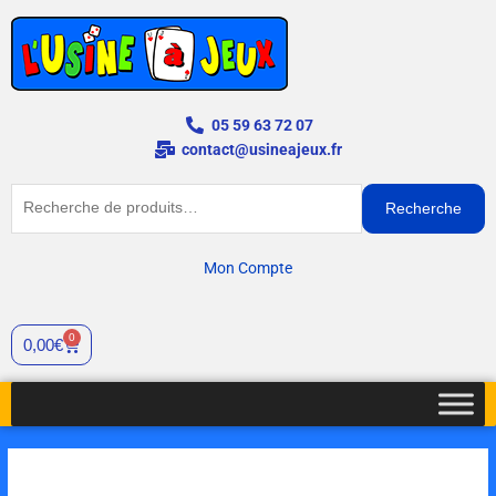
Aller
au
contenu
05 59 63 72 07
contact@usineajeux.fr
Recherche
Recherche
pour :
Mon Compte
0
Cart
0,00
€