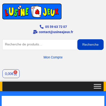
Aller
au
contenu
05 59 63 72 07
contact@usineajeux.fr
Recherche
Recherche
pour :
Mon Compte
0
Panier
0,00
€