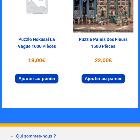
Puzzle Hokusai La
Puzzle Palais Des Fleurs
Vague 1000 Pièces
1500 Pièces
19,00
€
22,00
€
Ajouter au panier
Ajouter au panier
Qui sommes-nous ?