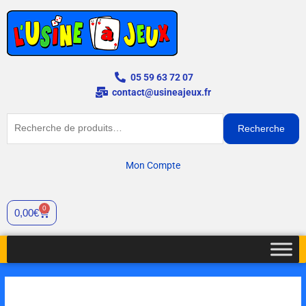
Aller
au
contenu
05 59 63 72 07
contact@usineajeux.fr
Recherche
Recherche
pour :
Mon Compte
0
Cart
0,00
€