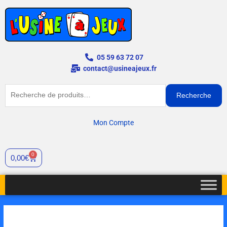
Aller
au
contenu
05 59 63 72 07
contact@usineajeux.fr
Recherche
Recherche
pour :
Mon Compte
0
Panier
0,00
€