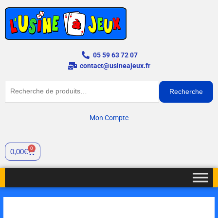
Aller
au
contenu
05 59 63 72 07
contact@usineajeux.fr
Recherche
Recherche
pour :
Mon Compte
0
Cart
0,00
€