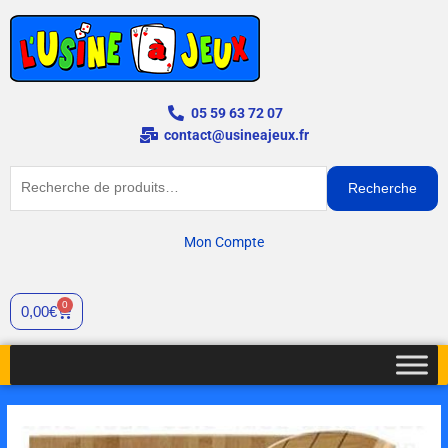
Aller
au
contenu
05 59 63 72 07
contact@usineajeux.fr
Recherche
Recherche
pour :
Mon Compte
0
Cart
0,00
€