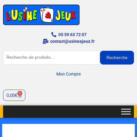
Aller
au
contenu
05 59 63 72 07
contact@usineajeux.fr
Recherche
Recherche
pour :
Mon Compte
0
Cart
0,00
€