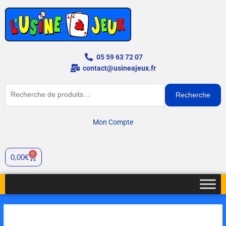
Aller
au
contenu
05 59 63 72 07
contact@usineajeux.fr
Recherche
Recherche
pour :
Mon Compte
0
Cart
0,00
€