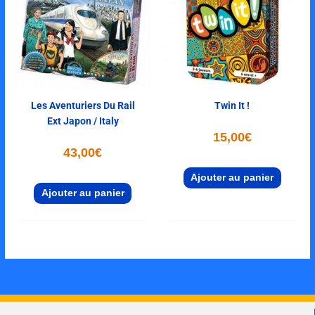
Les Aventuriers Du Rail
Twin It !
Ext Japon / Italy
15,00
€
43,00
€
Ajouter au panier
Ajouter au panier