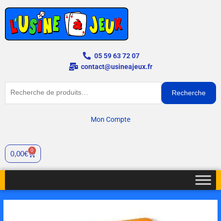
Aller
au
contenu
05 59 63 72 07
contact@usineajeux.fr
Recherche
Recherche
pour :
Mon Compte
0
Cart
0,00
€
quantité