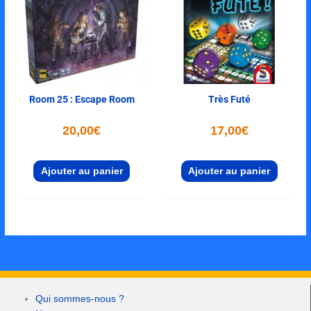
Room 25 : Escape Room
Très Futé
20,00
€
17,00
€
Ajouter au panier
Ajouter au panier
Qui sommes-nous ?