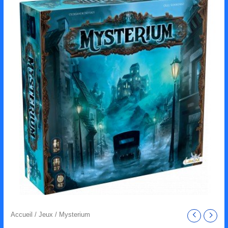
Accueil
/
Jeux
/ Mysterium