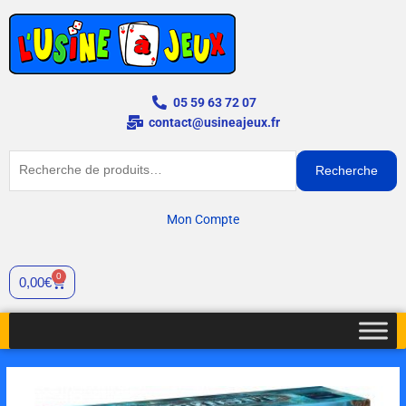
Aller
au
contenu
05 59 63 72 07
contact@usineajeux.fr
Recherche
Recherche
pour :
Mon Compte
0
Cart
0,00
€