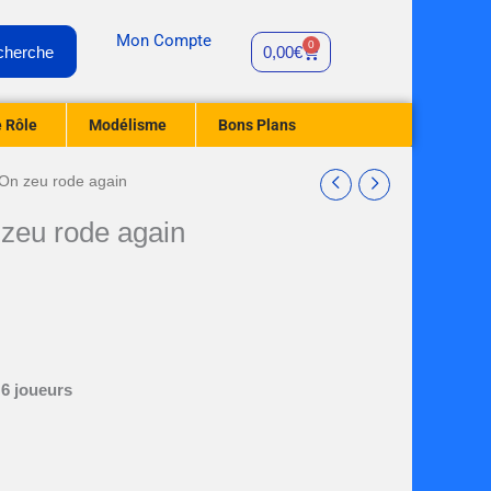
Mon Compte
0
Panier
cherche
0,00
€
 Rôle
Modélisme
Bons Plans
On zeu rode again
zeu rode again
 6 joueurs