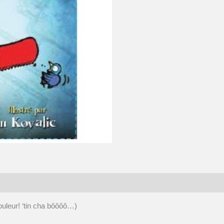
ouleur! ‘tin cha bôôôô…)