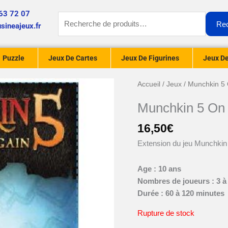
63 72 07
Recherche
Re
sineajeux.fr
pour :
Puzzle
Jeux De Cartes
Jeux De Figurines
Jeux De
Accueil
/
Jeux
/ Munchkin 5 
Munchkin 5 On 
16,50
€
Extension du jeu Munchkin
Age : 10 ans
Nombres de joueurs : 3 à
Durée : 60 à 120 minutes
Rupture de stock