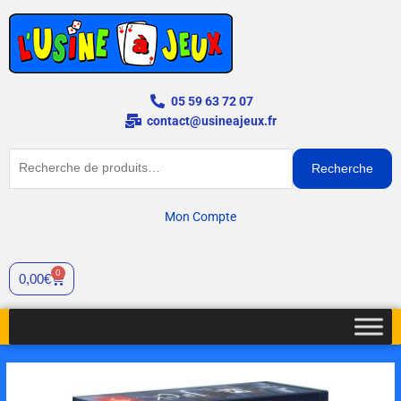
Aller
au
contenu
05 59 63 72 07
contact@usineajeux.fr
Recherche
Recherche
pour :
Mon Compte
0
Cart
0,00
€