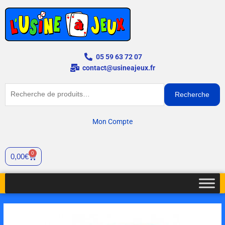
Aller
au
contenu
05 59 63 72 07
contact@usineajeux.fr
Recherche
Recherche
pour :
Mon Compte
0
Panier
0,00
€