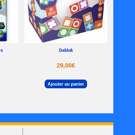
rs
Deblok
29,00
€
Ajouter au panier