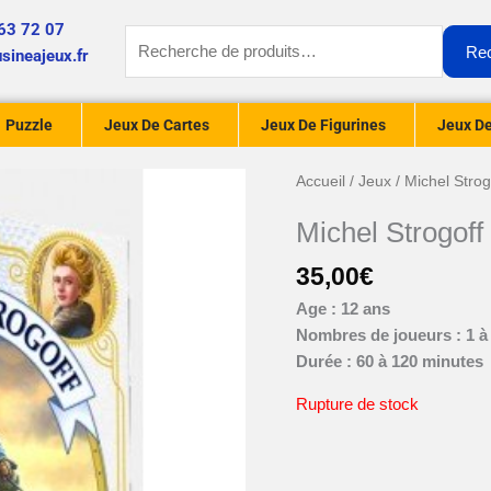
63 72 07
Recherche
Re
sineajeux.fr
pour :
Puzzle
Jeux De Cartes
Jeux De Figurines
Jeux De
Accueil
/
Jeux
/ Michel Strog
Michel Strogoff
35,00
€
Age : 12 ans
Nombres de joueurs : 1 à
Durée : 60 à 120 minutes
Rupture de stock