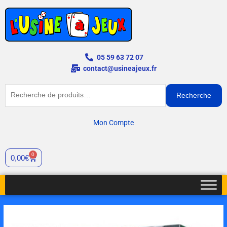
Aller
au
contenu
05 59 63 72 07
contact@usineajeux.fr
Recherche
Recherche
pour :
Mon Compte
0
Cart
0,00
€