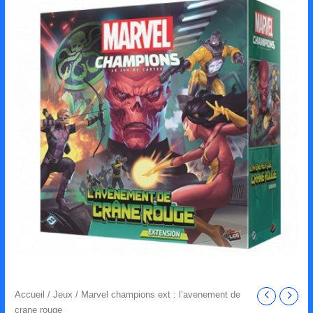
Accueil
/
Jeux
/ Marvel champions ext : l’avenement de
crane rouge