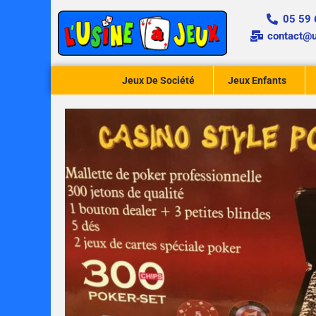
Aller
05 59 
au
contact@u
contenu
Jeux De Société
Jeux Enfants