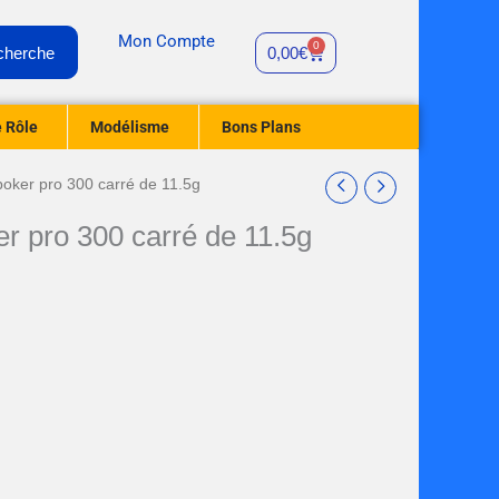
Mon Compte
0
Panier
cherche
0,00
€
 Rôle
Modélisme
Bons Plans
poker pro 300 carré de 11.5g
er pro 300 carré de 11.5g