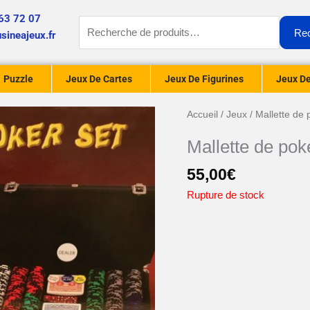
63 72 07
Recherche
Re
sineajeux.fr
pour :
Puzzle
Jeux De Cartes
Jeux De Figurines
Jeux De
Accueil
/
Jeux
/ Mallette de 
Mallette de pok
55,00
€
Rupture de stock