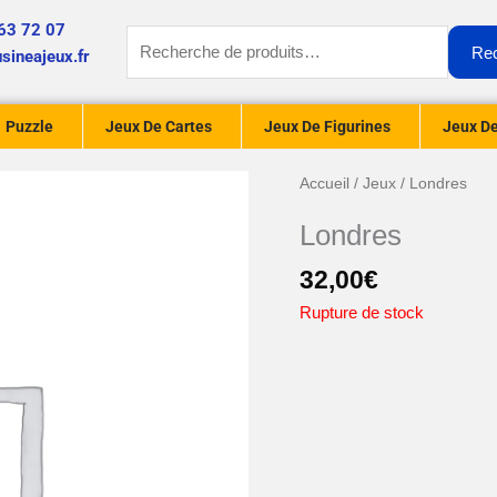
63 72 07
Recherche
Re
sineajeux.fr
pour :
Puzzle
Jeux De Cartes
Jeux De Figurines
Jeux De
Accueil
/
Jeux
/ Londres
Londres
32,00
€
Rupture de stock