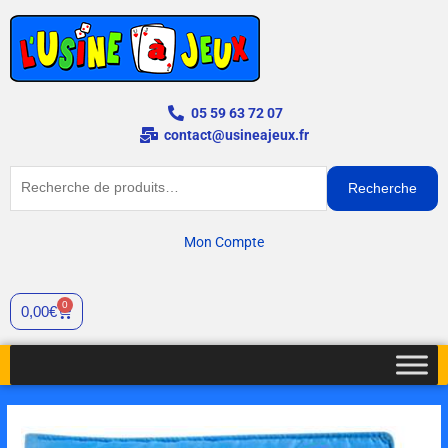
Aller
au
contenu
05 59 63 72 07
contact@usineajeux.fr
Recherche
Recherche
pour :
Mon Compte
0
Panier
0,00
€