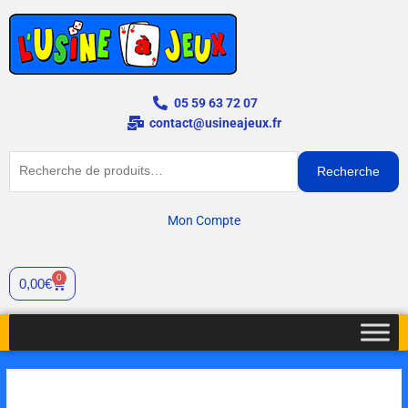
Aller
au
contenu
05 59 63 72 07
contact@usineajeux.fr
Recherche
Recherche
pour :
Mon Compte
0
Panier
0,00
€