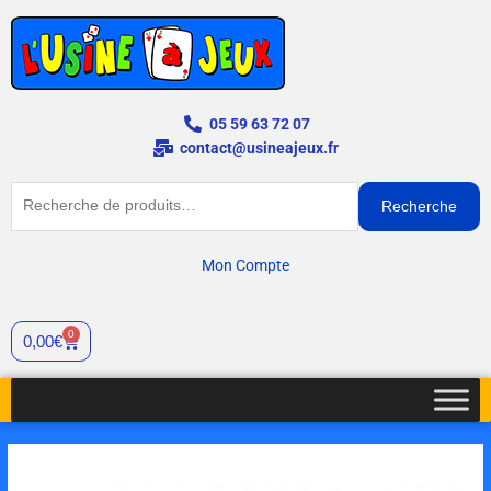
Aller
au
contenu
05 59 63 72 07
contact@usineajeux.fr
Recherche
Recherche
pour :
Mon Compte
0
Panier
0,00
€