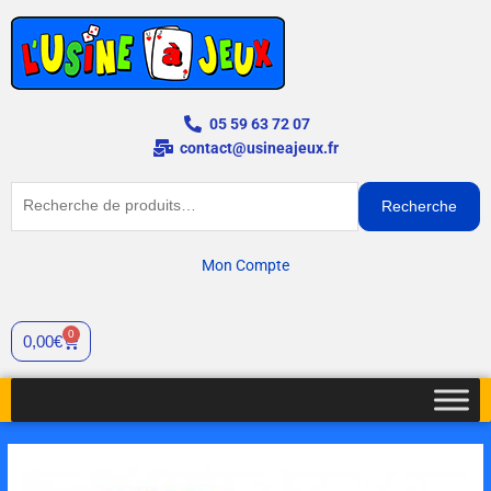
Aller
au
contenu
05 59 63 72 07
contact@usineajeux.fr
Recherche
Recherche
pour :
Mon Compte
0
Panier
0,00
€