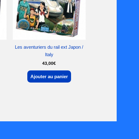
Les aventuriers du rail ext Japon /
Italy
43,00
€
Ajouter au panier