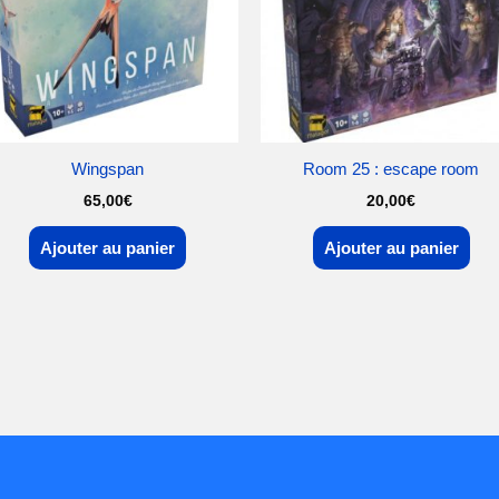
Wingspan
Room 25 : escape room
65,00
€
20,00
€
Ajouter au panier
Ajouter au panier