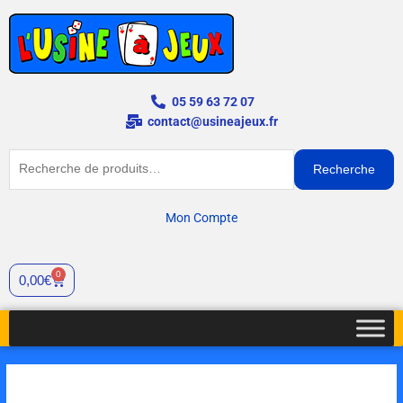
Aller
au
contenu
05 59 63 72 07
contact@usineajeux.fr
Recherche
Recherche
pour :
Mon Compte
0
Cart
0,00
€
quantité