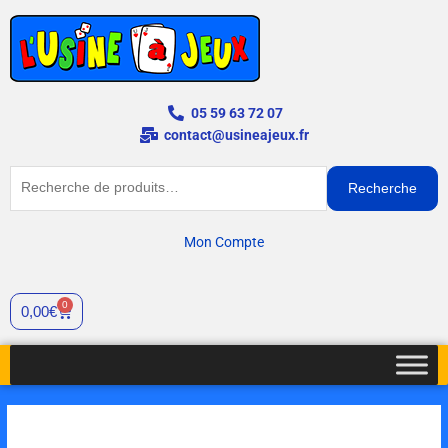
Aller
au
contenu
05 59 63 72 07
contact@usineajeux.fr
Recherche
Recherche
pour :
Mon Compte
0
Panier
0,00
€