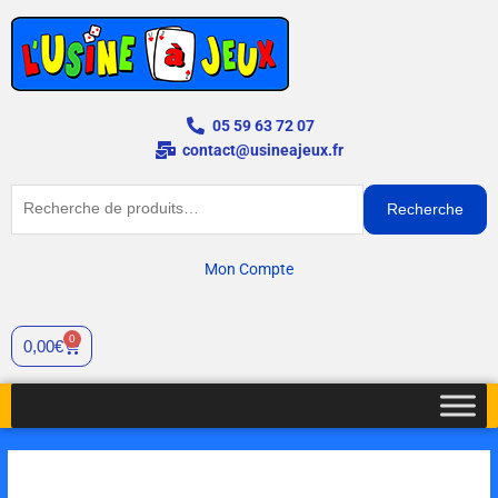
Aller
au
contenu
05 59 63 72 07
contact@usineajeux.fr
Recherche
Recherche
pour :
Mon Compte
0
Cart
0,00
€