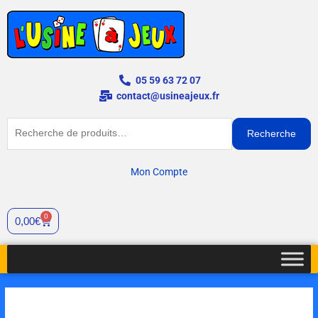
Aller
au
contenu
05 59 63 72 07
contact@usineajeux.fr
Recherche
Recherche
pour :
Mon Compte
0
Cart
0,00
€