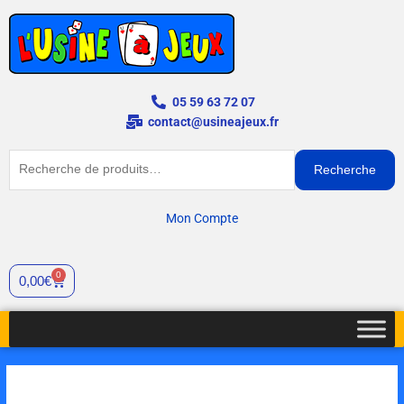
Aller
au
contenu
05 59 63 72 07
contact@usineajeux.fr
Recherche
Recherche
pour :
Mon Compte
0
Panier
0,00
€