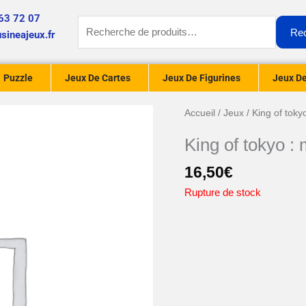
63 72 07
Recherche
Re
sineajeux.fr
pour :
Puzzle
Jeux De Cartes
Jeux De Figurines
Jeux De
Accueil
/
Jeux
/ King of toky
King of tokyo :
16,50
€
Rupture de stock