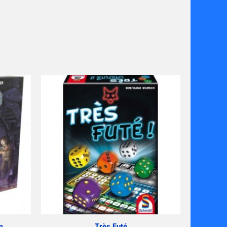
m
Très Futé