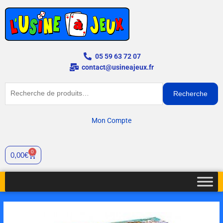
Aller
au
contenu
05 59 63 72 07
contact@usineajeux.fr
Recherche
Recherche
pour :
Mon Compte
0
Cart
0,00
€