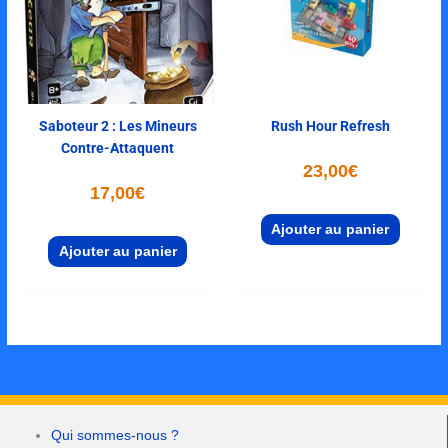
Saboteur 2 : Les Mineurs
Rush Hour Refresh
Contre-Attaquent
23,00
€
17,00
€
Ajouter au panier
Ajouter au panier
Qui sommes-nous ?