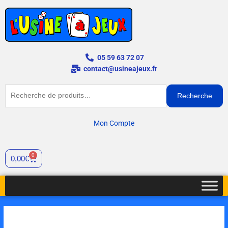
Aller
au
contenu
05 59 63 72 07
contact@usineajeux.fr
Recherche
Recherche
pour :
Mon Compte
0
Cart
0,00
€