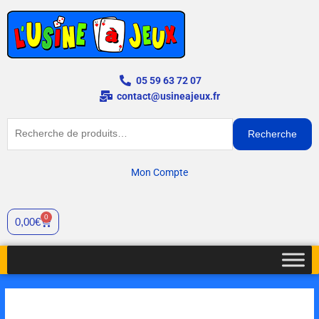
Aller
au
contenu
05 59 63 72 07
contact@usineajeux.fr
Recherche
Recherche
pour :
Mon Compte
0
Cart
0,00
€