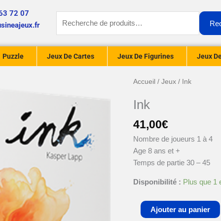
63 72 07
Recherche
Re
sineajeux.fr
pour :
Puzzle
Jeux De Cartes
Jeux De Figurines
Jeux De
quantité
Accueil
/
Jeux
/ Ink
de
Ink
Ink
41,00
€
Nombre de joueurs 1 à 4
Age 8 ans et +
Temps de partie 30 – 45
Disponibilité :
Plus que 1 
Ajouter au panier