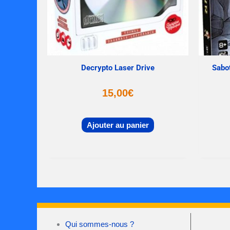
Decrypto Laser Drive
Sabot
15,00
€
Ajouter au panier
Qui sommes-nous ?