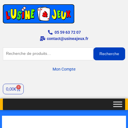
Aller
au
contenu
05 59 63 72 07
contact@usineajeux.fr
Recherche
Recherche
pour :
Mon Compte
0
Panier
0,00
€