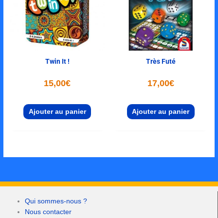
Twin It !
Très Futé
15,00
€
17,00
€
Ajouter au panier
Ajouter au panier
Qui sommes-nous ?
Nous contacter