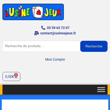
Aller
au
contenu
05 59 63 72 07
contact@usineajeux.fr
Recherche
Recherche
pour :
Mon Compte
0
Panier
0,00
€