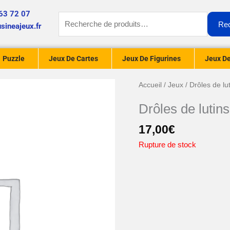
63 72 07
Recherche
Re
sineajeux.fr
pour :
Puzzle
Jeux De Cartes
Jeux De Figurines
Jeux De
Accueil
/
Jeux
/ Drôles de lu
Drôles de lutins
17,00
€
Rupture de stock