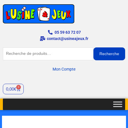
Aller
au
contenu
05 59 63 72 07
contact@usineajeux.fr
Recherche
Recherche
pour :
Mon Compte
0
Panier
0,00
€
quantité