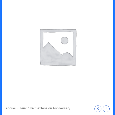
de
Dixit
extension
Anniversary
Accueil
/
Jeux
/ Dixit extension Anniversary