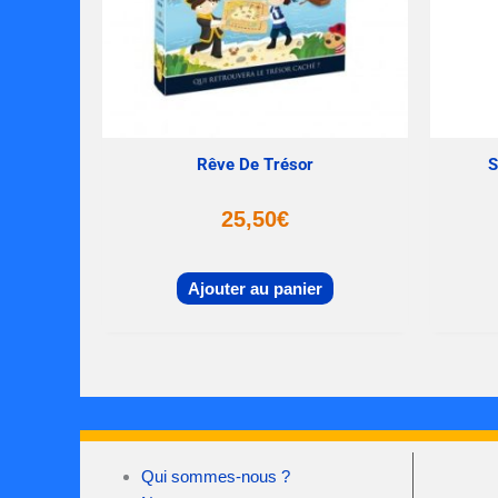
Rêve De Trésor
S
25,50
€
Ajouter au panier
Qui sommes-nous ?