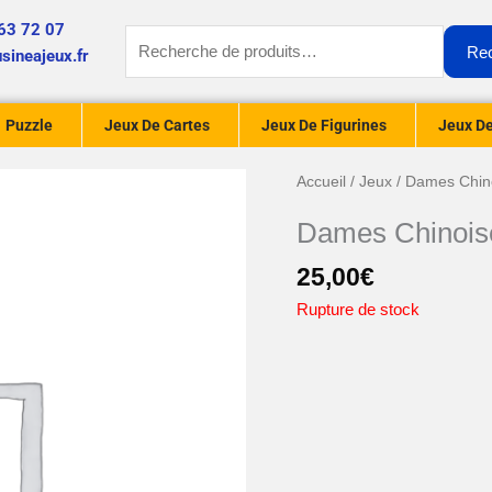
63 72 07
Recherche
Re
sineajeux.fr
pour :
Puzzle
Jeux De Cartes
Jeux De Figurines
Jeux De
Accueil
/
Jeux
/ Dames Chin
Dames Chinois
25,00
€
Rupture de stock