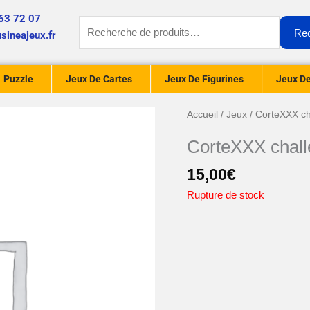
63 72 07
Recherche
Re
sineajeux.fr
pour :
Puzzle
Jeux De Cartes
Jeux De Figurines
Jeux De
Accueil
/
Jeux
/ CorteXXX c
CorteXXX chal
15,00
€
Rupture de stock