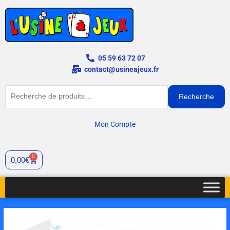
Aller
au
contenu
05 59 63 72 07
contact@usineajeux.fr
Recherche
Recherche
pour :
Mon Compte
0
Panier
0,00
€