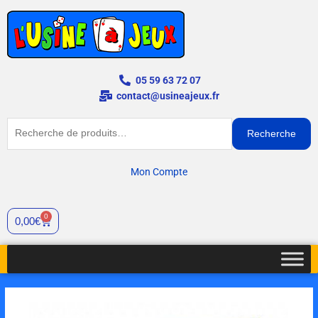
Aller
au
contenu
05 59 63 72 07
contact@usineajeux.fr
Recherche
Recherche
pour :
Mon Compte
0
Cart
0,00
€