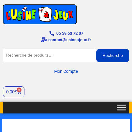
Aller
au
contenu
05 59 63 72 07
contact@usineajeux.fr
Recherche
Recherche
pour :
Mon Compte
0
Panier
0,00
€