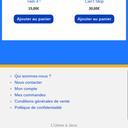
Twin it !
Can’t Stop
15,00
€
30,00
€
Ajouter au panier
Ajouter au panier
Qui sommes-nous ?
Nous contacter
Mon compte
Mes commandes
Conditions générales de vente
Politique de confidentialité
L’Usine à Jeux