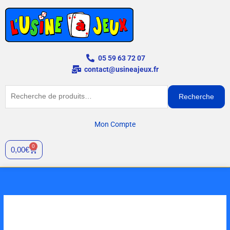
Aller
au
contenu
05 59 63 72 07
contact@usineajeux.fr
Recherche
Recherche
pour :
Mon Compte
0
Panier
0,00
€