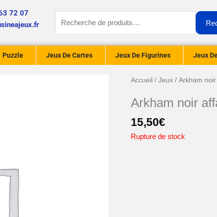
63 72 07
Recherche
Re
sineajeux.fr
pour :
Puzzle
Jeux De Cartes
Jeux De Figurines
Jeux De
Accueil
/
Jeux
/ Arkham noir 
Arkham noir aff
15,50
€
Rupture de stock