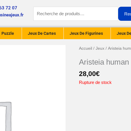
63 72 07
Recherche
Re
sineajeux.fr
pour :
Puzzle
Jeux De Cartes
Jeux De Figurines
Jeux De
Accueil
/
Jeux
/ Aristeia hum
Aristeia human 
28,00
€
Rupture de stock