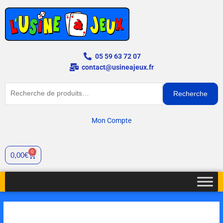
Aller
au
contenu
05 59 63 72 07
contact@usineajeux.fr
Recherche
Recherche
pour :
Mon Compte
0
Cart
0,00
€