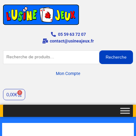
Aller
au
contenu
05 59 63 72 07
contact@usineajeux.fr
Recherche
Recherche
pour :
Mon Compte
0
Panier
0,00
€