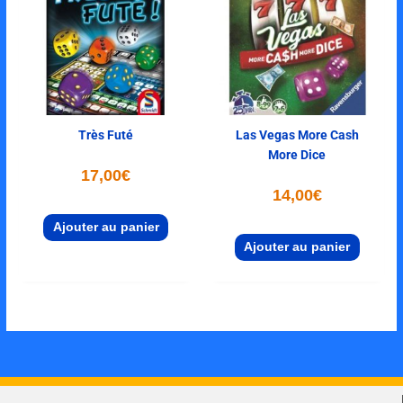
Très Futé
Las Vegas More Cash
More Dice
17,00
€
14,00
€
Ajouter au panier
Ajouter au panier